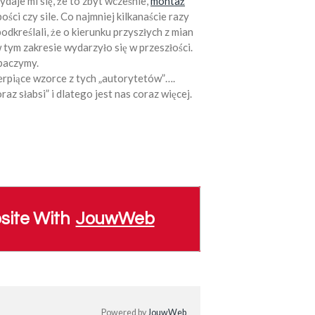
ydaje mi się, że to zbyt wcześnie,
montaż
ści czy sile. Co najmniej kilkanaście razy
odkreślali, że o kierunku przyszłych z mian
tym zakresie wydarzyło się w przeszłości.
obaczymy.
czerpiące wzorce z tych „autorytetów”….
az słabsi” i dlatego jest nas coraz więcej.
site With
JouwWeb
Powered by
JouwWeb