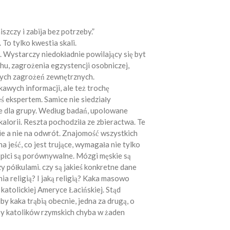
zczy i zabija bez potrzeby.”
 To tylko kwestia skali.
st. Wystarczy niedokładnie powilający się byt
hu, zagrożenia egzystencji osobniczej,
zych zagrożeń zewnętrznych.
kawych informacji, ale też trochę
ś ekspertem. Samice nie siedziały
nie dla grupy. Według badań, upolowane
lorii. Reszta pochodziła ze zbieractwa. Te
e a nie na odwrót. Znajomość wszystkich
na jeść, co jest trujące, wymagała nie tylko
u płci są porównywalne. Mózgi męskie są
zy półkulami. czy są jakieś konkretne dane
a religią? I jaką religią? Kaka masowo
 katolickiej Ameryce Łacińskiej. Stąd
 kaka trąbią obecnie, jedna za drugą, o
zby katolików rzymskich chyba w żaden