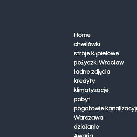
Skip
to
main
content
Home
chwilówki
stroje kąpielowe
pożyczki Wrocław
ładne zdjęcia
kredyty
klimatyzacje
pobyt
pogotowie kanalizacyj
Warszawa
działanie
Awaria