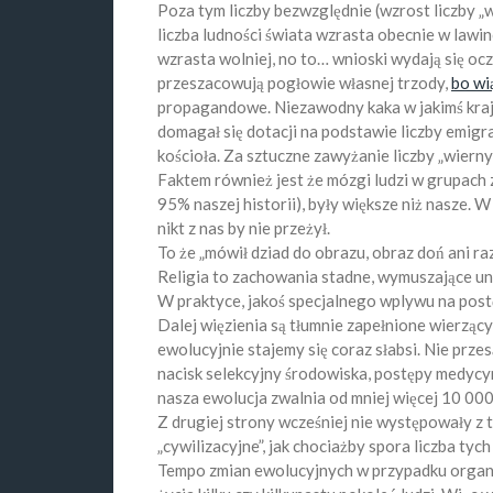
Poza tym liczby bezwzględnie (wzrost liczby „w
liczba ludności świata wzrasta obecnie w lawin
wzrasta wolniej, no to… wnioski wydają się ocz
przeszacowują pogłowie własnej trzody,
bo wi
propagandowe. Niezawodny kaka w jakimś kra
domagał się dotacji na podstawie liczby emigra
kościoła. Za sztuczne zawyżanie liczby „wiernyc
Faktem również jest że mózgi ludzi w grupach
95% naszej historii), były większe niż nasze. 
nikt z nas by nie przeżył.
To że „mówił dziad do obrazu, obraz doń ani ra
Religia to zachowania stadne, wymuszające un
W praktyce, jakoś specjalnego wplywu na post
Dalej więzienia są tłumnie zapełnione wierzą
ewolucyjnie stajemy się coraz słabsi. Nie prz
nacisk selekcyjny środowiska, postępy medycyn
nasza ewolucja zwalnia od mniej więcej 10 000 
Z drugiej strony wcześniej nie występowały z 
„cywilizacyjne”, jak chociażby spora liczba tyc
Tempo zmian ewolucyjnych w przypadku organi