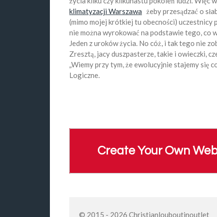
życia kilku czy kilkunastu pokoleń ludzi. Więc w
klimatyzacji Warszawa
żeby przesądzać o słabo
(mimo mojej krótkiej tu obecności) uczestnicy p
nie można wyrokować na podstawie tego, co w 
Jeden z uroków życia. No cóż, i tak tego nie z
Zresztą, jacy duszpasterze, takie i owieczki, 
„Wiemy przy tym, że ewolucyjnie stajemy się cor
Logiczne.
Create Your Own Web
© 2015 - 2026 Christianlouboutinoutlet