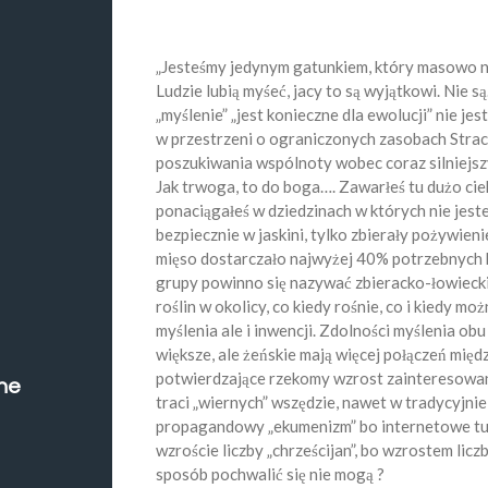
„Jesteśmy jedynym gatunkiem, który masowo nis
Ludzie lubią myśeć, jacy to są wyjątkowi. Nie są.
„myślenie” „jest konieczne dla ewolucji” nie je
w przestrzeni o ograniczonych zasobach Strac
poszukiwania wspólnoty wobec coraz silniejs
Jak trwoga, to do boga…. Zawarłeś tu dużo cie
ponaciągałeś w dziedzinach w których nie jeste
bezpiecznie w jaskini, tylko zbierały pożywie
mięso dostarczało najwyżej 40% potrzebnych ka
grupy powinno się nazywać zbieracko-łowiecki
roślin w okolicy, co kiedy rośnie, co i kiedy moż
myślenia ale i inwencji. Zdolności myślenia ob
większe, ale żeńskie mają więcej połączeń międ
potwierdzające rzekomy wzrost zainteresowani
ne
traci „wiernych” wszędzie, nawet w tradycyjnie
propagandowy „ekumenizm” bo internetowe tuby
wzroście liczby „chrześcijan”, bo wzrostem lic
sposób pochwalić się nie mogą ?