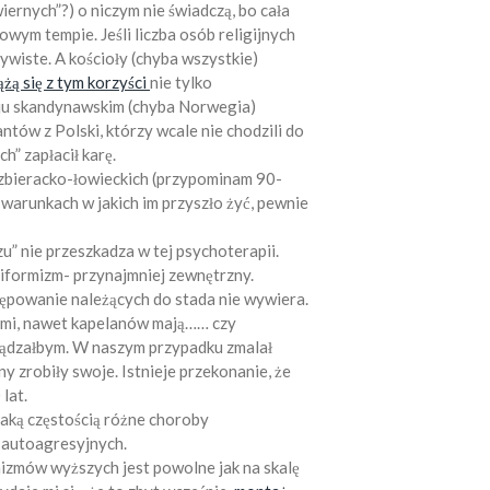
iernych”?) o niczym nie świadczą, bo cała
owym tempie. Jeśli liczba osób religijnych
ywiste. A kościoły (chyba wszystkie)
ążą się z tym korzyści
nie tylko
ju skandynawskim (chyba Norwegia)
ntów z Polski, którzy wcale nie chodzili do
h” zapłacił karę.
 zbieracko-łowieckich (przypominam 90-
W warunkach w jakich im przyszło żyć, pewnie
zu” nie przeszkadza w tej psychoterapii.
iformizm- przynajmniej zewnętrzny.
ępowanie należących do stada nie wywiera.
cymi, nawet kapelanów mają……
czy
esądzałbym. W naszym przypadku zmalał
y zrobiły swoje. Istnieje przekonanie, że
lat.
taką częstością różne choroby
h autoagresyjnych.
zmów wyższych jest powolne jak na skalę